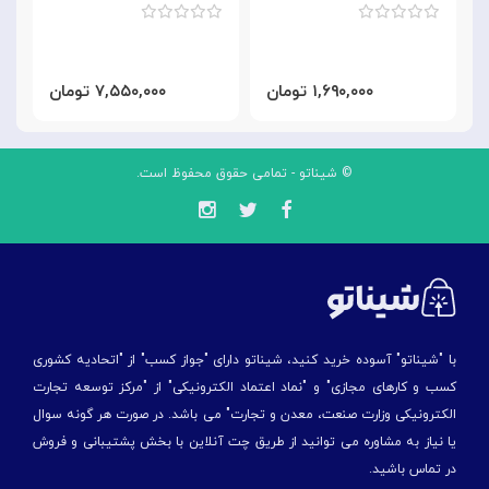
۱,۶۹۰,۰۰۰ تومان
۷,۵۵۰,۰۰۰ تومان
© شیناتو - تمامی حقوق محفوظ است.
با "شیناتو" آسوده خرید کنید، شیناتو دارای "جواز کسب" از "اتحادیه کشوری
کسب و کارهای مجازی" و "نماد اعتماد الکترونیکی" از "مركز توسعه تجارت
الكترونیكی وزارت صنعت، معدن و تجارت" می باشد. در صورت هر گونه سوال
یا نیاز به مشاوره می توانید از طریق چت آنلاین با بخش پشتیبانی و فروش
در تماس باشید.