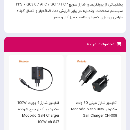
پشتیبانی از پروتکل‌های شارژ سریع PPS / QC3.0 / AFC / SCP / FCP
سیستم محافظت چندلایه در برابر افزایش دما، اضافه‌بار و اتصال کوتاه
طراحی رومیزی کم‌جا و مناسب میز کار و سفر
محصولات مرتبط
آداپتور شارژ مینی 30 وات
آداپتور شارژ 4 پورت 100W
مکدودو Mcdodo Nano 30W
مکدودو با کابل جمع شونده
,
C
Mcdodo GaN Charger
Gan Charger CH-008
8
100W ch-847