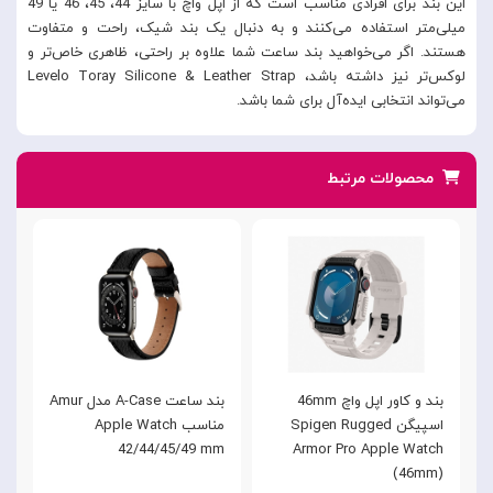
این بند برای افرادی مناسب است که از اپل واچ با سایز 44، 45، 46 یا 49
میلی‌متر استفاده می‌کنند و به دنبال یک بند شیک، راحت و متفاوت
هستند. اگر می‌خواهید بند ساعت شما علاوه بر راحتی، ظاهری خاص‌تر و
لوکس‌تر نیز داشته باشد، Levelo Toray Silicone & Leather Strap
می‌تواند انتخابی ایده‌آل برای شما باشد.
محصولات مرتبط
بند و کاور اپل واچ 46mm
بند ساعت A-Case مدل Amur
اسپیگن Spigen Rugged
مناسب Apple Watch
m
42/44/45/49 mm
Armor Pro Apple Watch
(46mm)