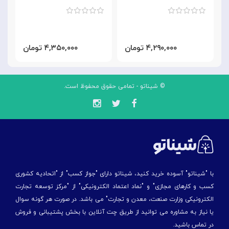
۴,۲۹۰,۰۰۰ تومان
۴,۳۵۰,۰۰۰ تومان
© شیناتو - تمامی حقوق محفوظ است.
با "شیناتو" آسوده خرید کنید، شیناتو دارای "جواز کسب" از "اتحادیه کشوری
کسب و کارهای مجازی" و "نماد اعتماد الکترونیکی" از "مركز توسعه تجارت
الكترونیكی وزارت صنعت، معدن و تجارت" می باشد. در صورت هر گونه سوال
یا نیاز به مشاوره می توانید از طریق چت آنلاین با بخش پشتیبانی و فروش
در تماس باشید.