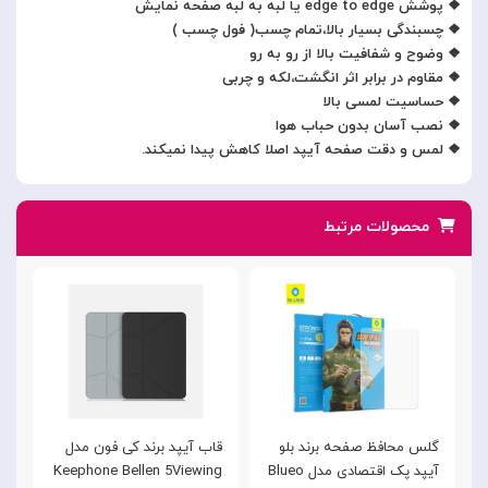
❖ پوشش edge to edge یا لبه به لبه صفحه نمایش
❖ چسبندگی بسیار بالا،تمام چسب( فول چسب )
❖ وضوح و شفافیت بالا از رو به‌ رو
❖ مقاوم در برابر اثر انگشت،لکه و چربی
❖ حساسیت لمسی بالا
❖ نصب آسان بدون حباب هوا
❖ لمس و دقت صفحه آیپد اصلا کاهش پیدا نمیکند.
محصولات مرتبط
گلس محافظ صفحه برند بلو
قاب آیپد برند کی فون مدل
iP
آیپد پک اقتصادی مدل Blueo
Keephone Bellen 5Viewing