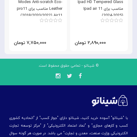
)
Modes Anti-scratch Eco-
Ipad HD Tempered Glass
مناسب برای Ipad air 11
Leather مناسب برای pro11
(2018/2020/2022) Air11
(2024-2025)
(2024-2025)10.9 Air 4/5
۲,۸۹۰,۰۰۰ تومان
۷,۷۵۰,۰۰۰ تومان
© شیناتو - تمامی حقوق محفوظ است.
با "شیناتو" آسوده خرید کنید، شیناتو دارای "جواز کسب" از "اتحادیه کشوری
کسب و کارهای مجازی" و "نماد اعتماد الکترونیکی" از "مركز توسعه تجارت
الكترونیكی وزارت صنعت، معدن و تجارت" می باشد. در صورت هر گونه سوال