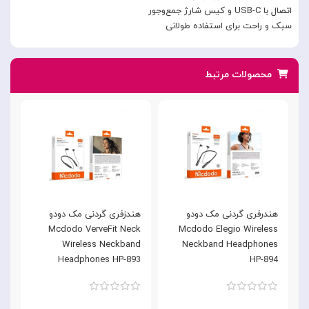
اتصال با USB-C و کیس شارژ جمع‌وجور
سبک و راحت برای استفاده طولانی
محصولات مرتبط
هندرفری گردنی مک دودو
هندزفری گردنی مک دودو
ه
Mcdodo Elegio Wireless
Mcdodo VerveFit Neck
مدل e
Wireless Neckband
Neckband Headphones
Headphones HP-893
HP-894