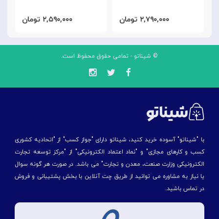
۲,۷۹۰,۰۰۰ تومان
۲,۵۹۰,۰۰۰ تومان
© شیناتو - تمامی حقوق محفوظ است.
با "شیناتو" آسوده خرید کنید، شیناتو دارای "جواز کسب" از "اتحادیه کشوری
کسب و کارهای مجازی" و "نماد اعتماد الکترونیکی" از "مركز توسعه تجارت
الكترونیكی وزارت صنعت، معدن و تجارت" می باشد. در صورت هر گونه سوال
یا نیاز به مشاوره می توانید از طریق چت آنلاین با بخش پشتیبانی و فروش
در تماس باشید.