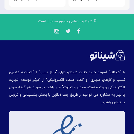
© شیناتو - تمامی حقوق محفوظ است.
با "شیناتو" آسوده خرید کنید، شیناتو دارای "جواز کسب" از "اتحادیه کشوری
کسب و کارهای مجازی" و "نماد اعتماد الکترونیکی" از "مركز توسعه تجارت
الكترونیكی وزارت صنعت، معدن و تجارت" می باشد. در صورت هر گونه سوال
یا نیاز به مشاوره می توانید از طریق چت آنلاین با بخش پشتیبانی و فروش
در تماس باشید.