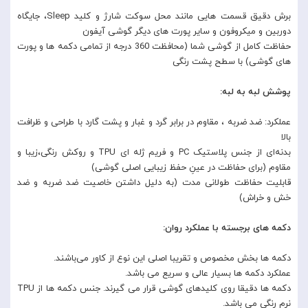
برش دقیق قسمت هایی مانند محل سوکت شارژ و کلید Sleep، جایگاه
دوربین و میکروفون و سایر پورت های دیگر گوشی آیفون
حفاظت کامل از گوشی شما (محافظت 360 درجه از تمامی دکمه ها و پورت
های گوشی) با سطح پشت رنگی
پوشش لبه به لبه:
عملکرد: ضد ضربه ، مقاوم در برابر گرد و غبار و پشت گارد با طراحی و ظرافت
بالا
بدنه‌ای از جنس پلاستیک PC و فریم ژله ای TPU و روکش رنگی،زیبا و
مقاوم (برای حفاظت در عینِ حفظ زیبایی اصلی گوشی)
قابلیت حفاظت طولانی مدت (به دلیل داشتن خاصیت ضد ضربه و ضد
خش و خراش)
دکمه های برجسته با عملکرد روان:
دکمه ها بخش مخصوص و تقریبا اصلی این نوع از کاور می‌باشند.
عملکرد دکمه ها بسیار عالی و سریع می باشد.
دکمه ها دقیقا روی کلیدهای گوشی قرار می گیرند. جنس دکمه ها از TPU
نرم رنگی می‌ باشد.