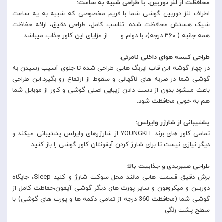
محافظت از لنز دوربین، با طراحی شبیه به ساعت:
اطراف لنز دوربین گوشی شما با فریم مخصوصی که شبیه به یه ساعت
شیک هستش محافظت شده. تناسب کامل، طراحی دقیق، ارائه حفاظت
همه جانبه ( ۳۶۰ درجه)، با دوام و ….. از مزایای این کاور جذاب میباشد.
طراحی کیسه هوای داخلی نامرئی:
در چهار گوشه این قاب ایربگ هایی طراحی شده تا جلوی آسیب رسیدن به
گوشی شما در ضربه های ناگهانی و سقوط از ارتفاع رو بگیرد.این طراحی
باعث میشود بدون از دست دادن زیبایی اصلی گوشی و کاور از موبایل شما
هم به خوبی محافظت شود.
پشتیبانی از شارژر وایرلس:
تمامی کاور های برند YOUNGKIT از شارژرهای وایرلس پشتیبانی میکند و
دیگر نیازی نیست تا برای شارژ کردن آیفونتان کاور گوشی را باز کنید.
طراحی هیبریدی و جذابیت بالا:
برش دقیق قسمت هایی مانند محل سوکت شارژ و کلید Sleep، جایگاه
دوربین و میکروفون و سایر پورت های دیگر گوشی آیفون،حفاظت کامل از
گوشی شما (محافظت 360 درجه از تمامی دکمه ها و پورت های گوشی) با
سطح پشت رنگی