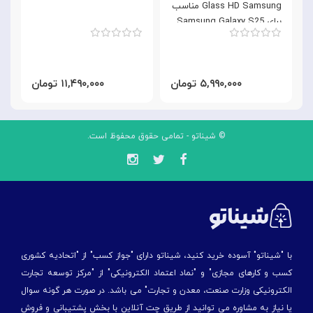
Glass HD Samsung مناسب
برای Samsung Galaxy S25
Ultra
۵,۹۹۰,۰۰۰ تومان
۱۱,۴۹۰,۰۰۰ تومان
© شیناتو - تمامی حقوق محفوظ است.
با "شیناتو" آسوده خرید کنید، شیناتو دارای "جواز کسب" از "اتحادیه کشوری
کسب و کارهای مجازی" و "نماد اعتماد الکترونیکی" از "مركز توسعه تجارت
الكترونیكی وزارت صنعت، معدن و تجارت" می باشد. در صورت هر گونه سوال
یا نیاز به مشاوره می توانید از طریق چت آنلاین با بخش پشتیبانی و فروش