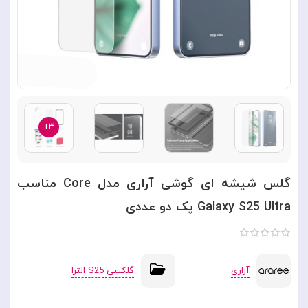
۳+
گلس شیشه ای گوشی آراری مدل Core مناسب
Galaxy S25 Ultra پک دو عددی
آراری
گلکسی S25 الترا