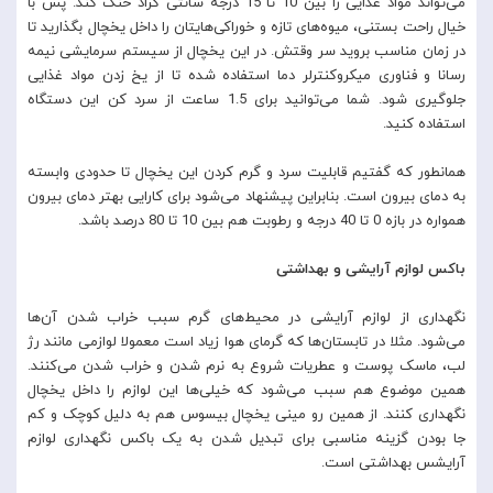
می‌تواند مواد غذایی را بین 10 تا 15 درجه سانتی گراد خنک کند. پس با
خیال راحت بستنی، میوه‌های تازه و خوراکی‌هایتان را داخل یخچال بگذارید تا
در زمان مناسب بروید سر وقتش. در این یخچال از سیستم سرمایشی نیمه
رسانا و فناوری میکروکنترلر دما استفاده شده تا از یخ زدن مواد غذایی
جلوگیری شود. شما می‌توانید برای 1.5 ساعت از سرد کن این دستگاه
استفاده کنید.
همانطور که گفتیم قابلیت سرد و گرم کردن این یخچال تا حدودی وابسته
به دمای بیرون است. بنابراین پیشنهاد می‌شود برای کارایی بهتر دمای بیرون
همواره در بازه 0 تا 40 درجه و رطوبت هم بین 10 تا 80 درصد باشد.
باکس لوازم آرایشی و بهداشتی
نگهداری از لوازم آرایشی در محیط‌های گرم سبب خراب شدن آن‌ها
می‌شود. مثلا در تابستان‌ها که گرمای هوا زیاد است معمولا لوازمی مانند رژ
لب، ماسک پوست و عطریات شروع به نرم شدن و خراب شدن می‌کنند.
همین موضوع هم سبب می‌شود که خیلی‌ها این لوازم را داخل یخچال
نگهداری کنند. از همین رو مینی یخچال بیسوس هم به دلیل کوچک و کم
جا بودن گزینه مناسبی برای تبدیل شدن به یک باکس نگهداری لوازم
آرایشس بهداشتی است.