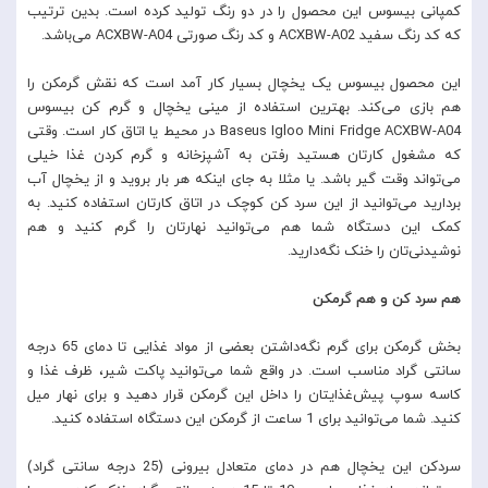
کمپانی بیسوس این محصول را در دو رنگ تولید کرده است. بدین ترتیب
که کد رنگ سفید ACXBW-A02 و کد رنگ صورتی ACXBW-A04 می‌باشد.
این محصول بیسوس یک یخچال بسیار کار آمد است که نقش گرمکن را
هم بازی می‌کند. بهترین استفاده از مینی یخچال و گرم کن بیسوس
Baseus Igloo Mini Fridge ACXBW-A04 در محیط یا اتاق کار است. وقتی
که مشغول کارتان هستید رفتن به آشپزخانه و گرم کردن غذا خیلی
می‌تواند وقت گیر باشد. یا مثلا به جای اینکه هر بار بروید و از یخچال آب
بردارید می‌توانید از این سرد کن کوچک در اتاق کارتان استفاده کنید. به
کمک این دستگاه شما هم می‌توانید نهارتان را گرم کنید و هم
نوشیدنی‌تان را خنک نگه‌دارید.
هم سرد کن و هم گرمکن
بخش گرمکن برای گرم نگه‌داشتن بعضی از مواد غذایی تا دمای 65 درجه
سانتی گراد مناسب است. در واقع شما می‌توانید پاکت شیر، ظرف غذا و
کاسه سوپ پیش‌غذایتان را داخل این گرمکن قرار دهید و برای نهار میل
کنید. شما می‌توانید برای 1 ساعت از گرمکن این دستگاه استفاده کنید.
سردکن این یخچال هم در دمای متعادل بیرونی (25 درجه سانتی گراد)