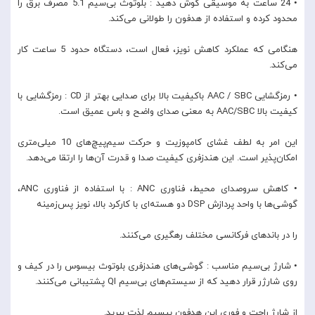
• 24 ساعت به موسیقی گوش دهید : بلوتوث بی‌سیم 5.1 مصرف برق را
محدود کرده و استفاده از هدفون را طولانی می‌کند.
هنگامی که عملکرد کاهش نویز، فعال است، دستگاه حدود 5 ساعت کار
می‌کند.
• رمزگشایی AAC / SBC باکیفیت بالا برای صدایی بهتر از CD : رمزگشایی با
کیفیت بالا AAC/SBC به معنی صدای واضح و باس عمیق است.
این امر به لطف غشای کامپوزیت و حرکت سیم‌پیچ‌های 10 میلی‌متری
امکان‌پذیر است. این هندزفری کیفیت صدا و قدرت آن‌ها را ارتقا می‌دهد.
• کاهش سروصدای محیط، فناوری ANC : با استفاده از فناوری ANC،
گوشی‌ها با واحد پردازش DSP دو هسته‌ای با کارکرد بالا، نویز پس‌زمینه
را در باندهای فرکانسی مختلف رهگیری می‌کنند.
• شارژ بی‌سیم مناسب : گوشی‌های هندزفری بلوتوث بیسوس را در کیف و
روی شارژر قرار دهید که از سیستم‌های بی‌سیم QI پشتیبانی می‌کنند.
از شارژ راحت و فوری این هدفون بیسیم لذت ببرید.