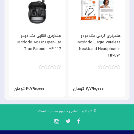
هندرفری گردنی مک دودو
هندزفری القایی مک دودو
ه
k
Mcdodo Air O2 Open-Ear
Mcdodo Elegio Wireless
d
True Earbuds HP-117
Neckband Headphones
3
HP-894
۲,۷۹۰,۰۰۰ تومان
۴,۷۹۰,۰۰۰ تومان
© شیناتو - تمامی حقوق محفوظ است.