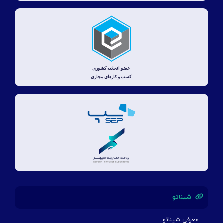
شیناتو
معرفی شیناتو