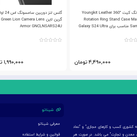
قاب یانگ کیت Youngkit Leather 360°
گلس لنز دوربین سامس
Rotation Ring Stand Case M
گرین لاین Green Lion Camera Lens
Galaxy S24 Ult
Armor GNCLNSARS24U
۴,۴۹۰,۰۰۰ تومان
۱,۹۹۰,۰۰۰ تومان
شیناتو
معرفی شیناتو
یه کشوری کسب و کارهای مجازی" و "نماد
ت، معدن و تجارت" می باشد. در صورت هر
قوانین و شرایط استفاده