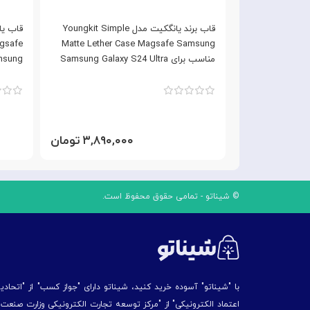
نگ با مگ سیف
قاب برند یانگکیت مدل Youngkit Simple
برند Joyporodo مناسب برای Samsung
Matte Lether Case Magsafe Samsung
agsafe
مناسب برای Samsung Galaxy S24 Ultra
Samsung مناسب برای ra
۹۹۰,۰ تومان
۳,۸۹۰,۰۰۰ تومان
© شیناتو - تمامی حقوق محفوظ است.
با "شیناتو" آسوده خرید کنید، شیناتو دارای "جواز کسب" از "اتحاد
اعتماد الکترونیکی" از "مركز توسعه تجارت الكترونیكی وزارت صنع