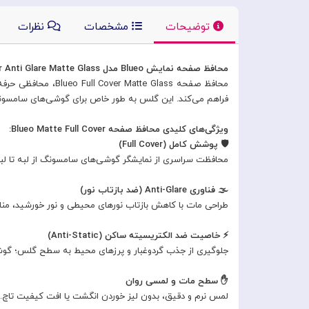
توضیحات
مشخصات
نظرات
محافظ صفحه نمایش Blueo مدل Full Cover Anti Glare Matte Glass | محافظت کامل، ضد انعکاس نور و ضد الکتریسیته ساکن برای گوشی‌های سامسونگ
محافظ صفحه  Glass
فراهم می‌کند. این گلس به طور خاص برای گوشی‌های سامسونگ 
ویژگی‌های کلیدی محافظ صفحه Blueo Matte Full Cover:
🛡️ پوشش کامل (Full Cover)
محافظت سراسری از نمایشگر گوشی‌های سامسونگ از لبه تا لبه،
🌫️ فناوری Anti-Glare (ضد بازتاب نور)
طراحی مات با کاهش بازتاب نورهای محیطی و نور خورشید، مناسب
⚡ خاصیت ضد الکتریسیته ساکن (Anti-Static)
جلوگیری از جذب گردوغبار و پرزهای محیط به سطح گلس؛ گوش
✋ سطح مات و لمسی روان
لمس نرم و دقیق، بدون لیز خوردن انگشت یا افت کیفیت تاچ. م