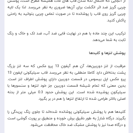
از آنجایی که احتمال لکه شدن قاب های مات همیشه مطرح است، پوشش
چربی گریز ضد اثر انگشت برای آن‌ها ضروری به نظر می‌رسد. لذا یک لایه
چربی گریز روی قاب را پوشانده تا در صورت تماس چربی بتوانید به راحتی
پاکش کنید.
ترکیب این چند ماده با هم در نهایت قابی ضد آب، ضد لک و خاک و رنگ
ثابت به شما می‌دهد.
پوشش لنزها و کلیدها
مراقبت از لنز دوربین‌ها، آن هم آیفون 13 پرو مکس که سه لنز بزرگ
پشت بدنه‌اش دارد کاملا منطقی به نظر می‌رسد. قاب سیلیکونی ایفون 13
پرو مکس اپل بیسوس در قسمت دوربین دارای پوشش اطراف لنز است.
بدین معنی که تمام شیشه قسمت دوربین جز خود لنزها و سنسورها با
سیلیکون پوشیده شده است. این پوشش حدود 0.3 میلی متر از بدنه
اصلی بالاتر طراحی شده تا ارتفاع لنزها را هم در بر بگیرد.
کلیدها هم با پوشش سیلیکونی پوشانده شده‌اند تا جلوی رنگ پریدگی را
بگیرند. درگاه شارژ به طور دقیق برش خورده و منطبق بر پورت گوشی است
و درگاه صدا نیز با پوشش مشبک ضد خاک محافظت می‌شود.