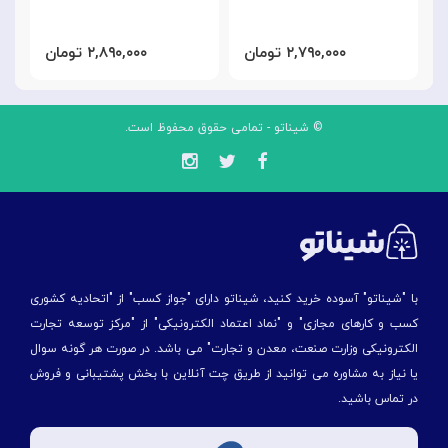
۲,۷۹۰,۰۰۰ تومان
۲,۸۹۰,۰۰۰ تومان
© شیناتو - تمامی حقوق محفوظ است.
با "شیناتو" آسوده خرید کنید، شیناتو دارای "جواز کسب" از "اتحادیه کشوری
کسب و کارهای مجازی" و "نماد اعتماد الکترونیکی" از "مركز توسعه تجارت
الكترونیكی وزارت صنعت، معدن و تجارت" می باشد. در صورت هر گونه سوال
یا نیاز به مشاوره می توانید از طریق چت آنلاین با بخش پشتیبانی و فروش
در تماس باشید.