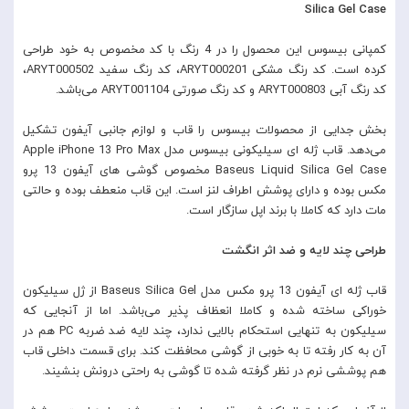
Silica Gel Case
کمپانی بیسوس این محصول را در 4 رنگ با کد مخصوص به خود طراحی
کرده است. کد رنگ مشکی ARYT000201، کد رنگ سفید ARYT000502،
کد رنگ آبی ARYT000803 و کد رنگ صورتی ARYT001104 می‌باشد.
بخش جدایی از محصولات بیسوس را قاب و لوازم جانبی آیفون تشکیل
می‌دهد. قاب ژله ای سیلیکونی بیسوس مدل Apple iPhone 13 Pro Max
Baseus Liquid Silica Gel Case مخصوص گوشی های آیفون 13 پرو
مکس بوده و دارای پوشش اطراف لنز است. این قاب منعطف بوده و حالتی
مات دارد که کاملا با برند اپل سازگار است.
طراحی چند لایه و ضد اثر انگشت
قاب ژله ای آیفون 13 پرو مکس مدل Baseus Silica Gel از ژل سیلیکون
خوراکی ساخته شده و کاملا انعظاف پذیر می‌باشد. اما از آنجایی که
سیلیکون به تنهایی استحکام بالایی ندارد، چند لایه ضد ضربه PC هم در
آن به کار رفته تا به خوبی از گوشی محافظت کند. برای قسمت داخلی قاب
هم پوششی نرم در نظر گرفته شده تا گوشی به راحتی درونش بنشیند.