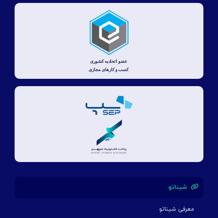
شیناتو
معرفی شیناتو