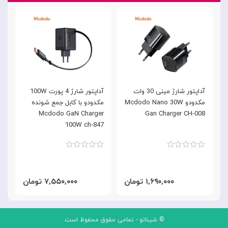
آداپتور شارژ مینی 30 وات
آداپتور شارژ 4 پورت 100W
مکدودو Mcdodo Nano 30W
مکدودو با کابل جمع شونده
,
C
Mcdodo GaN Charger
Gan Charger CH-008
8
100W ch-847
۱,۶۹۰,۰۰۰ تومان
۷,۵۵۰,۰۰۰ تومان
© شیناتو - تمامی حقوق محفوظ است.