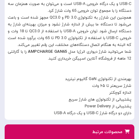
USB-C و یک درگاه خروجی USB-A است و می‌توان به صورت همزمان سه
دستگاه را با مجموع توان خروجی 65 وات شارژ کرد.
همچنین این شارژر به تکنولوژی PD 3.0 و QC3.0 مجهز شده است و باعث
می‌شود تا دستگاه ما بیش از اندازه شارژ نشود و میزان بهینه‌ای شارژ به
دستگاه ارسال شود. توان خروجی USB-A با استفاده از QC3.0 تا 18 وات و
خروجی USB-C با استفاده از تکنولوژی PD 3.0 تا 65 وات برآورد شده است
که البته به هنگام اتصال دستگاه‌های مختلف، این رقم تغییر می‌کند.
شما می‌توانید شارژ دیواری انرژیا مدل
AMPCHARGE GAN65
را با گارانتی
12 ماهه از فروشگاه آنلاین اسپیگن خریداری کنید.
بهرمندی از تکنولوژی GaN گالیوم نیترید
شارژ سریعتر تا ۶۵ وات
اندازه کوچکتر
پشتیبانی از تکنولوژی های شارژ سریع
پشتیبانی از Power Delivery
دارای دو درگاه شارژ USB-C و یک درگاه USB-A
محصولات مرتبط