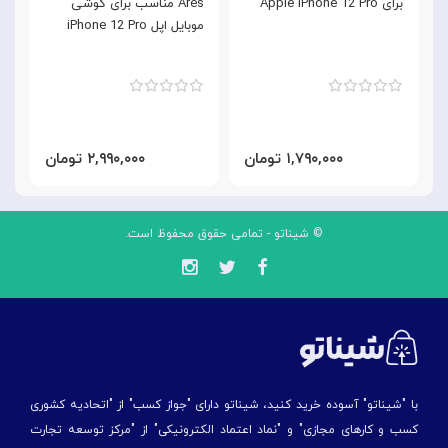
برای Apple iPhone 12 Pro
Ares مناسب برای گوشی
موبایل اپل iPhone 12 Pro
ب
o
۱,۷۹۰,۰۰۰ تومان
۲,۹۹۰,۰۰۰ تومان
© شیناتو - تمامی حقوق محفوظ است.
با "شیناتو" آسوده خرید کنید، شیناتو دارای "جواز کسب" از "اتحادیه کشوری
کسب و کارهای مجازی" و "نماد اعتماد الکترونیکی" از "مركز توسعه تجارت