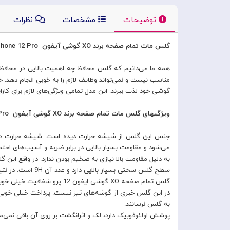
توضیحات
مشخصات
نظرات
گلس مات تمام صفحه برند XO گوشی آیفون Apple Iphone 12 Pro
همه ما می‌دانیم که گلس محافظ چه اهمیت بالایی در محافظ
مناسب نیست و نمی‌تواند وظایف لازم را به خوبی انجام دهد. 
گوشی خود لذت ببرند. این مدل تمامی ویژگی‌های لازم برای کارایی 
ویژگیهای گلس مات تمام صفحه برند XO گوشی آیفون Apple Iphone 12 Pro
جنس این گلس از شیشه حرارت دیده است. شیشه حرارت دید
می‌شود و مقاومت بسیار بالایی در برابر ضربه و آسیب‌های احتم
به دلیل مقاومت بالا نیازی به ضخیم بودن ندارد. در واقع این گلس جزو مدل‌های فوق نازک با ضخامت 0/26 میلی‌متر است 
سطح گلس سختی بسیار بالایی دارد و عدد آن 9H است. در نتیجه به راحتی روی آن خط و خش نمی‌افتد و عمر و دوام بالایی دارد.
گلس تمام صفحه XO گوشی ایفون 12 پرو شفافیت خیلی خوبی دارد. نور را کاملا از خود عبور می‌دهد و کیفیت صفحه را پایین نمی‌آورد. آن را تار نشان نمی‌دهد و تغییری نیز در رنگ‌ها به وجود نخواهد آمد.
در این گلس خبری از گوشه‌های تیز نیست. پرداخت خیلی خوبی د
به گلس نرسانند.
پوشش اولئوفوبیک دارد، لک و اثرانگشت بر روی آن باقی نمی‌ما