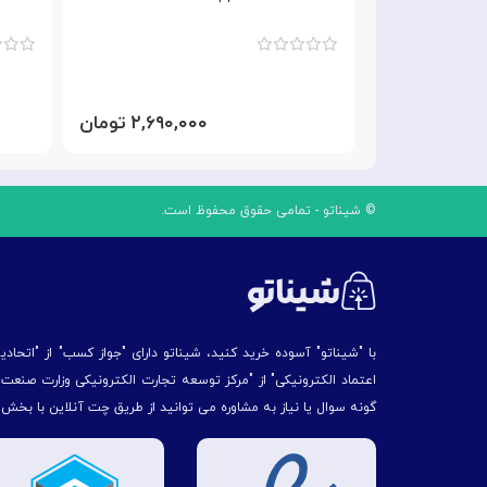
۲,۶۹۰,۰۰۰ تومان
© شیناتو - تمامی حقوق محفوظ است.
با "شیناتو" آسوده خرید کنید، شیناتو دارای "جواز کسب" از "اتحاد
اعتماد الکترونیکی" از "مركز توسعه تجارت الكترونیكی وزارت صنع
گونه سوال یا نیاز به مشاوره می توانید از طریق چت آنلاین با بخش