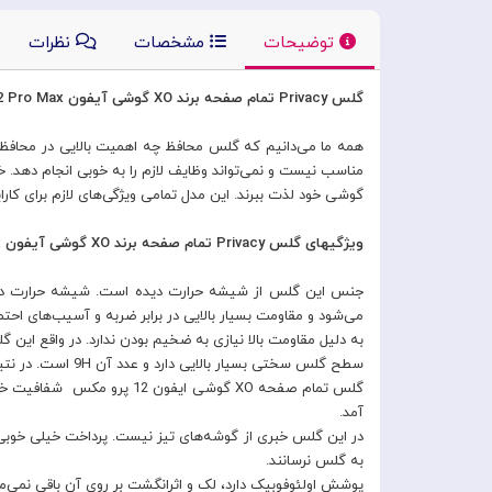
توضیحات
مشخصات
نظرات
گلس Privacy تمام صفحه برند XO گوشی آیفون Apple iPhone 12 Pro Max
همه ما می‌دانیم که گلس محافظ چه اهمیت بالایی در محافظ
مناسب نیست و نمی‌تواند وظایف لازم را به خوبی انجام دهد. 
گوشی خود لذت ببرند. این مدل تمامی ویژگی‌های لازم برای کارایی 
ویژگیهای گلس Privacy تمام صفحه برند XO گوشی آیفون Apple iPhone 12 Pro Max
جنس این گلس از شیشه حرارت دیده است. شیشه حرارت دید
می‌شود و مقاومت بسیار بالایی در برابر ضربه و آسیب‌های احتم
به دلیل مقاومت بالا نیازی به ضخیم بودن ندارد. در واقع این گلس جزو مدل‌های فوق نازک با ضخامت 0/26 میلی‌متر است 
سطح گلس سختی بسیار بالایی دارد و عدد آن 9H است. در نتیجه به راحتی روی آن خط و خش نمی‌افتد و عمر و دوام بالایی دارد.
گلس تمام صفحه XO گوشی ایفو
آمد.
در این گلس خبری از گوشه‌های تیز نیست. پرداخت خیلی خوبی د
به گلس نرسانند.
پوشش اولئوفوبیک دارد، لک و اثرانگشت بر روی آن باقی نمی‌ما