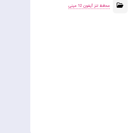
محافظ لنز آیفون 12 مینی