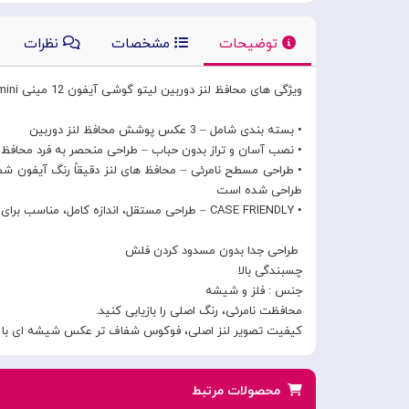
توضیحات
مشخصات
نظرات
ویژگی های محافظ لنز دوربین لیتو گوشی آیفون 12 مینی Lito Lens Protector for iPhone 12 mini
• بسته بندی شامل – 3 عکس پوشش محافظ لنز دوربین
• نصب آسان و تراز بدون حباب – طراحی منحصر به فرد محافظ ل
• طراحی مسطح نامرئی – محافظ های لنز دقیقاً رنگ آیفون شم
طراحی شده است
• CASE FRIENDLY – طراحی مستقل، اندازه کامل، مناسب برای تقریبا تمام قاب های گوشی
طراحی جدا بدون مسدود کردن فلش
چسبندگی بالا
جنس : فلز و شیشه
محافظت نامرئی، رنگ اصلی را بازیابی کنید.
کیفیت تصویر لنز اصلی، فوکوس شفاف تر عکس شیشه ای با د
محصولات مرتبط