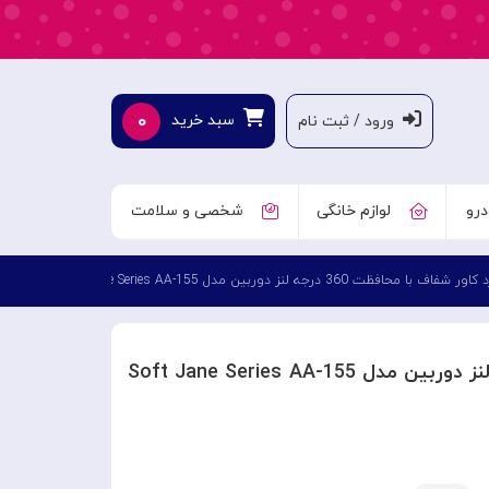
۰
سبد خرید
ورود / ثبت نام
درو
لوازم خانگی
شخصی و سلامت
ف با محافظت 360 درجه لنز دوربین مدل Soft Jane Series AA-155 از برند TOTU برای آیفون 13
هارد کاور شفاف با محافظت 360 درجه لنز دوربین مدل Soft Jane Series AA-155