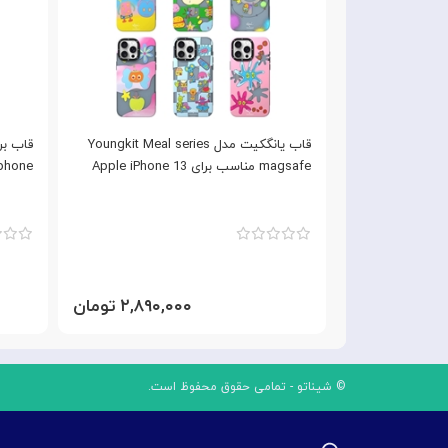
قاب YOUNGKIT یانگ کیت Apple iPhone
قاب یانگکیت مدل Youngkit Meal series
13 Roc
magsafe مناسب برای Apple iPhone 13
iphone مناسب برای  iPhone 13
۳,۰۹ تومان
۲,۸۹۰,۰۰۰ تومان
© شیناتو - تمامی حقوق محفوظ است.