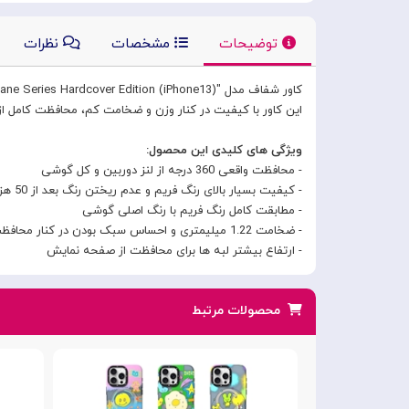
توضیحات
مشخصات
نظرات
کاور شفاف مدل "AA-155 Soft and Jane Series Hardcover Edition (iPhone13)" از برند خوب "توتو TOTU"
این کاور با کیفیت در کنار وزن و ضخامت کم، محافظت کامل از ک
ویژگی های کلیدی این محصول:
- محافظت واقعی 360 درجه از لنز دوربین و کل گوشی
- کیفیت بسیار بالای رنگ فریم و عدم ریختن رنگ بعد از 50 هزار تست با ماشین آلات کنترل کیفیت
- مطابقت کامل رنگ فریم با رنگ اصلی گوشی
- ضخامت 1.22 میلیمتری و احساس سبک بودن در کنار محافظت
- ارتفاع بیشتر لبه ها برای محافظت از صفحه نمایش
محصولات مرتبط