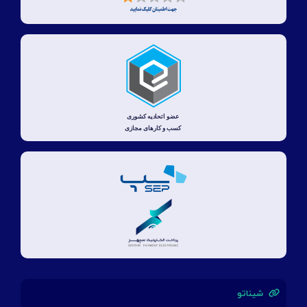
شیناتو