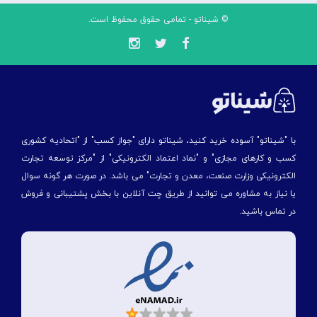
© شیناتو - تمامی حقوق محفوظ است.
با "شیناتو" آسوده خرید کنید، شیناتو دارای "جواز کسب" از "اتحادیه کشوری
کسب و کارهای مجازی" و "نماد اعتماد الکترونیکی" از "مركز توسعه تجارت
الكترونیكی وزارت صنعت، معدن و تجارت" می باشد. در صورت هر گونه سوال
یا نیاز به مشاوره می توانید از طریق چت آنلاین با بخش پشتیبانی و فروش
در تماس باشید.