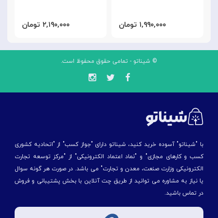
۱,۹۹۰,۰۰۰ تومان
۲,۱۹۰,۰۰۰ تومان
© شیناتو - تمامی حقوق محفوظ است.
با "شیناتو" آسوده خرید کنید، شیناتو دارای "جواز کسب" از "اتحادیه کشوری
کسب و کارهای مجازی" و "نماد اعتماد الکترونیکی" از "مركز توسعه تجارت
الكترونیكی وزارت صنعت، معدن و تجارت" می باشد. در صورت هر گونه سوال
یا نیاز به مشاوره می توانید از طریق چت آنلاین با بخش پشتیبانی و فروش
در تماس باشید.