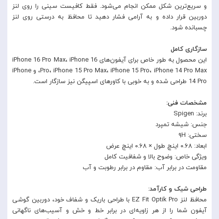
و سریع‌ترین شکل ممکن انجام می‌شود. فقط کافیست سینی را روی لنز
دوربین قرار داده و به آرامی فشار دهید تا محافظ به درستی روی لنز
چسبانده شود.
سازگاری کامل
این محصول به طور خاص برای آیفون‌های iPhone 16 Pro Max، iPhone 16
Pro، iPhone 15 Pro Max، iPhone 15 Pro، iPhone 14 Pro Max، و iPhone
14 Pro طراحی شده و به خوبی با کاورهای اسپیگن نیز سازگار است.
مشخصات فنی:
برند: Spigen
جنس: شیشه تمپرد
سختی: ۹H
ابعاد: ۰.۶۸ اینچ طول × ۰.۶۸ اینچ عرض
ویژگی خاص: وضوح بالا و شفافیت کامل
مقاومت در برابر آب: مقاوم در برابر رطوبت و آب
طراحی شیک و کارآمد:
محافظ لنز EZ Fit Optik Pro با طراحی باریک و شفاف خود، دوربین گوشی
آیفون شما را از هر زاویه‌ای در برابر خط و خش و آسیب‌های ناگهانی