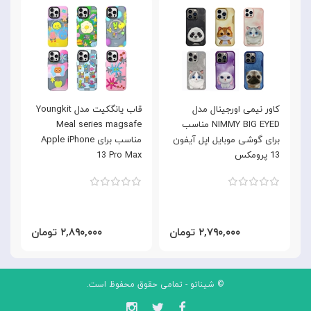
کاور نیمی اورجینال مدل
قاب یانگکیت مدل Youngkit
NIMMY BIG EYED مناسب
Meal series magsafe
n
برای گوشی موبایل اپل آیفون
مناسب برای Apple iPhone
13 پرومکس
13 Pro Max
x
۲,۷۹۰,۰۰۰ تومان
۲,۸۹۰,۰۰۰ تومان
© شیناتو - تمامی حقوق محفوظ است.