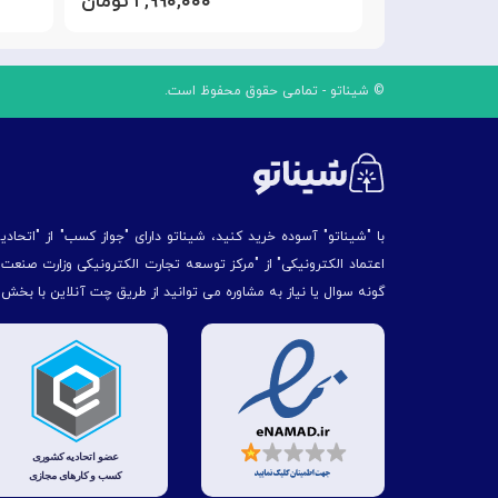
۱,۷۹۰ تومان
۲,۹۹۰,۰۰۰ تومان
© شیناتو - تمامی حقوق محفوظ است.
با "شیناتو" آسوده خرید کنید، شیناتو دارای "جواز کسب" از "اتحاد
اعتماد الکترونیکی" از "مركز توسعه تجارت الكترونیكی وزارت صنع
گونه سوال یا نیاز به مشاوره می توانید از طریق چت آنلاین با بخش