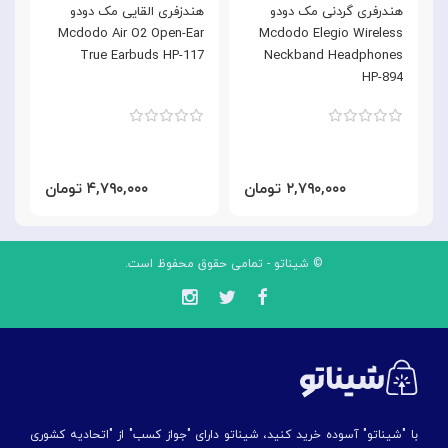
هندرفری گردنی مک دودو
هندزفری القایی مک دودو
ه
k
Mcdodo Air O2 Open-Ear
Mcdodo Elegio Wireless
d
True Earbuds HP-117
Neckband Headphones
3
HP-894
۲,۷۹۰,۰۰۰ تومان
۴,۷۹۰,۰۰۰ تومان
© شیناتو - تمامی حقوق محفوظ است.
با "شیناتو" آسوده خرید کنید، شیناتو دارای "جواز کسب" از "اتحادیه کشوری